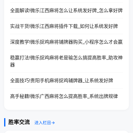
全面解读!微乐江西麻将怎么让系统发好牌_怎么拿好牌
实战干货!微乐江西麻将插件下载_如何让系统发好牌
深度教学!微乐捉鸡麻将铺牌器购买_小程序怎么才会赢
稳赢打法!微乐捉鸡麻将老是输怎么搞提高胜率_助攻神
器
全面技巧!贵阳手机麻将捉鸡辅牌器_让系统发好牌
高手秘籍!微乐广西麻将怎么提高胜率_系统出牌规律
胜率交流
进入栏目→