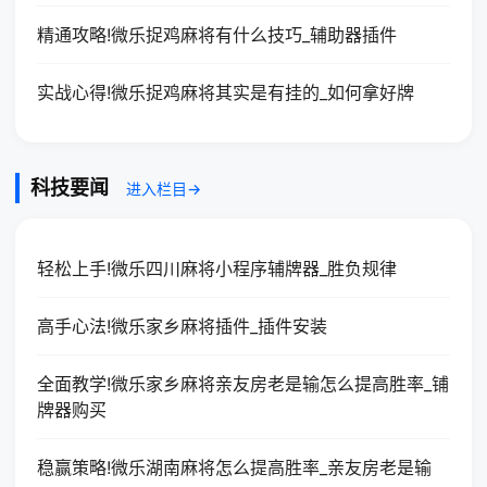
精通攻略!微乐捉鸡麻将有什么技巧_辅助器插件
实战心得!微乐捉鸡麻将其实是有挂的_如何拿好牌
科技要闻
进入栏目→
轻松上手!微乐四川麻将小程序辅牌器_胜负规律
高手心法!微乐家乡麻将插件_插件安装
全面教学!微乐家乡麻将亲友房老是输怎么提高胜率_铺
牌器购买
稳赢策略!微乐湖南麻将怎么提高胜率_亲友房老是输