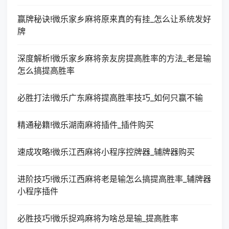
赢牌秘诀!微乐家乡麻将原来真的有挂_怎么让系统发好
牌
深度解析!微乐家乡麻将亲友房提高胜率的方法_老是输
怎么搞提高胜率
必胜打法!微乐广东麻将提高胜率技巧_如何只赢不输
精通秘籍!微乐湖南麻将插件_插件购买
速成攻略!微乐江西麻将小程序控牌器_辅牌器购买
进阶技巧!微乐江西麻将老是输怎么搞提高胜率_辅牌器
小程序插件
必胜技巧!微乐捉鸡麻将为啥总是输_提高胜率