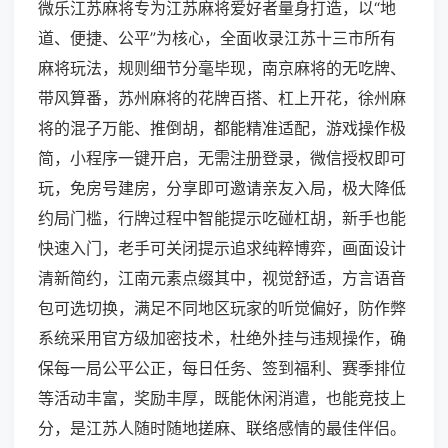
微乐江苏麻将专为江苏麻将爱好者量身打造，以“地
道、便捷、公平”为核心，全面收录江苏十三市所有
麻将玩法，规则细节分毫毕现，南京麻将的无吃牌、
带风算番，苏州麻将的花牌百搭、杠上开花，徐州麻
将的混子万能、推倒胡，都能精准适配，游戏操作极
简，小程序一键开启，无需注册登录，微信授权即可
玩，免房号建房，分享即可邀请亲友入局，极大降低
约局门槛，行牌过程中智能提示吃碰杠胡，新手也能
快速入门，老手可关闭提示追求纯粹博弈，画面设计
清新简约，江南元素点缀其中，视觉舒适，方言语音
包可选切换，满足不同地区玩家的听觉偏好，防作弊
系统采用官方级加密技术，杜绝外挂与违规操作，确
保每一局公平公正，每日任务、签到福利、赛季排位
等活动丰富，奖励丰厚，既能休闲消遣，也能竞技上
分，是江苏人随时随地搓麻、联络感情的最佳伴侣。