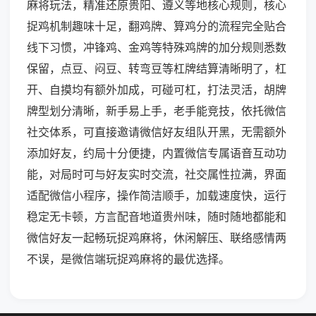
麻将玩法，精准还原贵阳、遵义等地核心规则，核心
捉鸡机制趣味十足，翻鸡牌、算鸡分的流程完全贴合
线下习惯，冲锋鸡、金鸡等特殊鸡牌的加分规则悉数
保留，点豆、闷豆、转弯豆等杠牌结算清晰明了，杠
开、自摸均有额外加成，可碰可杠，打法灵活，胡牌
牌型划分清晰，新手易上手，老手能竞技，依托微信
社交体系，可直接邀请微信好友组队开黑，无需额外
添加好友，约局十分便捷，内置微信专属语音互动功
能，对局时可与好友实时交流，社交属性拉满，界面
适配微信小程序，操作简洁顺手，加载速度快，运行
稳定无卡顿，方言配音地道贵州味，随时随地都能和
微信好友一起畅玩捉鸡麻将，休闲解压、联络感情两
不误，是微信端玩捉鸡麻将的最优选择。