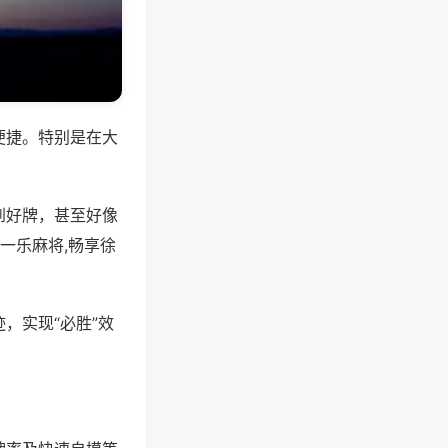
便捷。特别是在大
到好牌，甚至好像
一乐麻将,畅享徐
，实现“必胜”效
。