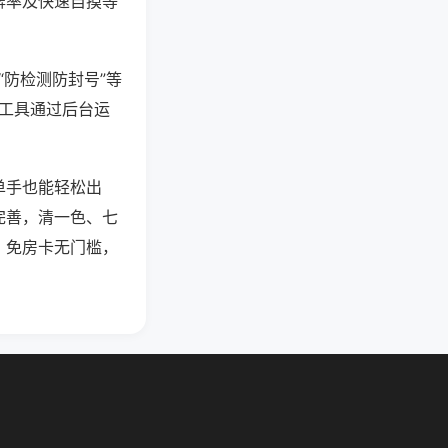
牌率及快速自摸等
“防检测防封号”等
些工具通过后台运
单手也能轻松出
完善，清一色、七
，免房卡无门槛，