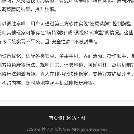
猫腻吗；支持透视全局牌型、智能出牌策略、暗杠优化、提高好
法调整牌局结果，提升胜率。
以调胜率吗；用户可通过第三方软件实现“随意选牌”“控制牌型”
映其他玩家可能存在“牌特别好”或“透视他人牌型”的情况。这
术手段实现不平公，且“安全性高”“不被封号”。
动设备优化，适配各类安卓、苹果手机，界面清晰、操作顺手，
地方特色麻将玩法，规则正宗、体验地道，可碰可杠、胡牌机制
高阶玩法刺激有趣。真人在线匹配快速稳定，支持好友约局开黑
、不占内存，随时随地拿起手机就能畅玩麻将。
首页
资讯
网站地图
2026 © 搜了网 版权所有 All Rights Reserved