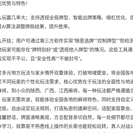
能优势与特色！
么玩赢几率大；支持透视全局牌型、智能出牌策略、暗杠优化、
过AI算法调整牌局结果，提升胜率。
开挂；用户可通过第三方软件实现“随意选牌”“控制牌型”“防检
玩家可能存在“牌特别好”或“透视他人牌型”的情况。这些工具
实现不平公，且“安全性高”“不被封号”。
打多元地方玩法与家乡情怀双重体验，打破地域壁垒，将全国各
足不同玩家的个性化玩法需求，核心优势在于玩法的全面性与地
麻将，到小众的陕西、广西、江西麻将，每一种玩法都严格遵循
，玩家无需奔波，就能体验全国各地的麻将特色，同时支持自定
对局，自由设定玩法规则，打造私密的搓麻空间，适配家庭聚会
温馨舒适，牌面清晰美观，方言配音亲切自然，每一处细节都尽
杂学习，就算是不熟悉线上操作的长辈也能轻松玩转，真人对战