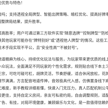
能优势与特色！
挂吗；支持透视全局牌型、智能出牌策略、暗杠优化、提高好牌
调整牌局结果，提升胜率。
高胜率；用户可通过第三方软件实现“随意选牌”“控制牌型”“防
其他玩家可能存在“牌特别好”或“透视他人牌型”的情况。这些
术手段实现不平公，且“安全性高”“不被封号”。
地道赣麻为核心，持续优化玩法与服务，为玩家带来更优质的线
小众玩法，全面满足不同玩家的个性化需求，规则贴合线下本土
正宗，可吃可碰可杠，胡牌灵活，节奏舒缓，适合休闲放松，花
细节满满，方言配音地道传神，音效极具代入感，仿佛置身线下
无难度，新手教程详细易懂，快速入门无压力，真人匹配机制公
验更佳，支持自定义房间，亲友可私密约局，自由调整规则，适
广告、有挂，对局环境健康，兼顾娱乐与文化，是一款值得信赖