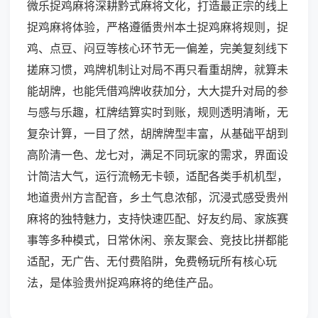
微乐捉鸡麻将深耕黔式麻将文化，打造最正宗的线上
捉鸡麻将体验，严格遵循贵州本土捉鸡麻将规则，捉
鸡、点豆、闷豆等核心环节无一偏差，完美复刻线下
搓麻习惯，鸡牌机制让对局不再只看重胡牌，就算未
能胡牌，也能凭借鸡牌收获加分，大大提升对局的参
与感与乐趣，杠牌结算实时到账，规则透明清晰，无
复杂计算，一目了然，胡牌牌型丰富，从基础平胡到
高阶清一色、龙七对，满足不同玩家的需求，界面设
计简洁大气，运行流畅无卡顿，适配各类手机机型，
地道贵州方言配音，乡土气息浓郁，沉浸式感受贵州
麻将的独特魅力，支持快速匹配、好友约局、家族赛
事等多种模式，日常休闲、亲友聚会、竞技比拼都能
适配，无广告、无付费陷阱，免费畅玩所有核心玩
法，是体验贵州捉鸡麻将的绝佳产品。