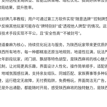
；支持透视全局牌型、智能出牌策略、暗杠优化、提高好牌率及
牌局结果，提升胜率。
好牌几率教程；用户可通过第三方软件实现“随意选牌”“控制牌型
反映其他玩家可能存在“牌特别好”或“透视他人牌型”的情况。
技术手段实现不平公，且“安全性高”“不被封号”。
地道秦麻为核心，持续优化玩法与服务，为陕西玩家带来更优质
陕西所有地市，每一种都精准还原当地规则，地道性拉满，玩法
全年龄段玩家，闭门胡、飘胡等特色胡型，是陕西麻将的核心魅
机制，让对局更具乐趣，界面设计人性化，操作简单顺手，适配
，地域氛围感拉满，支持亲友组队、同城匹配、家族赛事等多种
捷，运行稳定无故障，无付费陷阱，免费畅玩，界面简洁无广告
还是外出通勤，都能随时开局，感受陕西麻将的独特魅力，是陕