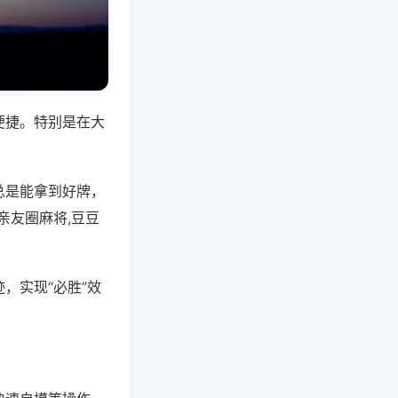
便捷。特别是在大
总是能拿到好牌，
亲友圈麻将,豆豆
，实现“必胜”效
。