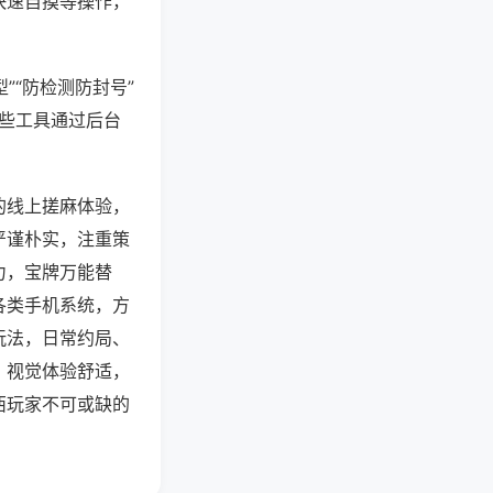
快速自摸等操作，
”“防检测防封号”
这些工具通过后台
的线上搓麻体验，
严谨朴实，注重策
力，宝牌万能替
各类手机系统，方
玩法，日常约局、
，视觉体验舒适，
西玩家不可或缺的