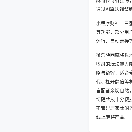
麻将传奇有挂吗
通过AI算法调整
小程序财神十三张
等功能，部分用户
运行、自动连接等
微乐陕西麻将以
收录的玩法覆盖
略与益智，适合
代、杠开翻倍等
言配音亲切自然
切磋牌技十分便
不管是居家休闲
线上麻将产品。