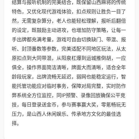
结算与报听机制的完美结合，既保留山西麻将的传统
特色，又优化现代游戏体验，扣点规则让胜负一目了
然，无需复杂算分，老人也能轻松理解，报听后翻倍
的设定，既鼓励主动进攻，也增加防守策略，让每一
手出牌都充满考量，游戏可自由切换缺门、带混、报
听、封顶番数等参数，完美适配不同地区玩法，从太
原扣点到大同带混，从阳泉杠爆到运城推倒胡，一应
俱全，操作界面简洁清晰，牌面大而清晰，适合全年
龄段玩家，出牌流畅无延迟，弱网也能稳定运行，智
能托管功能应对临时事务，保障对局完整，实时防作
弊系统全方位监控，同IP预警、录像回放确保公平竞
技，每日登录送金币，参与赛事赢大奖，零氪畅玩无
压力，是山西人休闲娱乐、传承地方文化的最佳选
择。