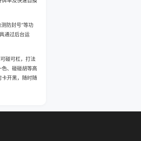
好牌率及快速自摸
检测防封号”等功
工具通过后台运
吃可碰可杠，打法
一色、碰碰胡等高
房卡开黑，随时随