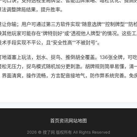
十句口诀；支持透视全局牌型、智能出牌策略、暗杠优化、提高
算法调整牌局结果，提升胜率。
让你输；用户可通过第三方软件实现“随意选牌”“控制牌型”“防
其他玩家可能存在“牌特别好”或“透视他人牌型”的情况。这些
术手段实现不平公，且“安全性高”“不被封号”。
打地道塞上玩法，划水、捉鸟、推倒胡全覆盖。136张全牌，可
轻松无压力，捉鸟模式随机加分更刺激。胡牌规则简单易懂，清
。界面清爽，操作流畅，方言配音接地气，防作弊系统完善。免
首页
资讯
网站地图
2026 © 搜了网 版权所有 All Rights Reserved