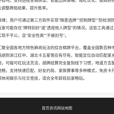
外挂吗；支持透视全局牌型、智能出牌策略、暗杠优化、提高好
法调整牌局结果，提升胜率。
律；用户可通过第三方软件实现“随意选牌”“控制牌型”“防检测
家可能存在“牌特别好”或“透视他人牌型”的情况。这些工具通
现不平公，且“安全性高”“不被封号”。
汇聚全国各地方特色麻将玩法的综合棋牌平台，覆盖全国数百种
鸡胡到浙江红中、湖北卡五星等应有尽有，智能定位自动匹配家
则，可碰可杠玩法灵活，胡牌结算完全复刻线下习惯，地道方言
流畅，支持快速匹配、好友约局、家族赛事等多种模式，免房卡
顾休闲娱乐与社交竞技，适合全年龄段玩家畅玩。
首页
资讯
网站地图