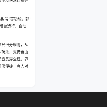
牌率及快速自摸等
防封号”等功能，部
过后台运行、自动
市县细分规则，从
乡玩法，支持自由
配音贯穿全程，界
开黑便捷，真人对