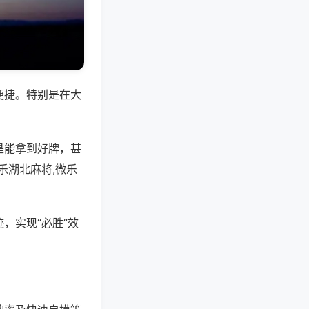
便捷。特别是在大
是能拿到好牌，甚
乐湖北麻将,微乐
，实现“必胜”效
。