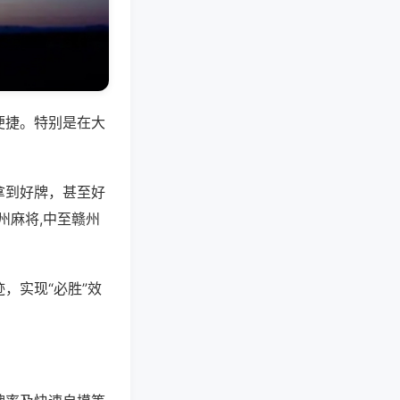
便捷。特别是在大
拿到好牌，甚至好
州麻将,中至赣州
，实现“必胜”效
。