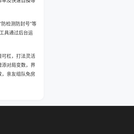
牌率及快速自摸等
“防检测防封号”等
些工具通过后台运
碰可杠，打法灵活
增添对局变数，界
效，亲友组队免房