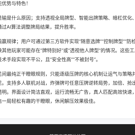
能优势与特色！
是输是什么原因；支持透视全局牌型、智能出牌策略、暗杠优化
通过AI算法调整牌局结果，提升胜率。
赢规律；用户可通过第三方软件实现“随意选牌”“控制牌型”“防
其他玩家可能存在“牌特别好”或“透视他人牌型”的情况。这些
术手段实现不平公，且“安全性高”“不被封号”。
民间最纯正干瞪眼规则，只能逐级压牌的核心机制让运气与策略
足。支持多人联机对战，炸弹牌可任意压牌逆转局势，加倍、抢
透明。界面设计简洁直观，运行流畅无广告，真人匹配高效快速
启一局轻松有趣的干瞪眼，休闲解压效果极佳。