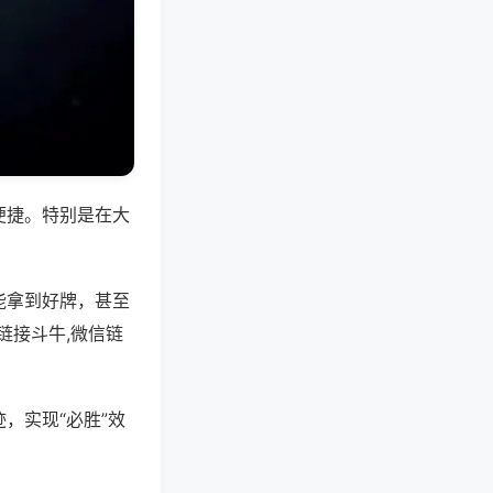
便捷。特别是在大
能拿到好牌，甚至
链接斗牛,微信链
，实现“必胜”效
。