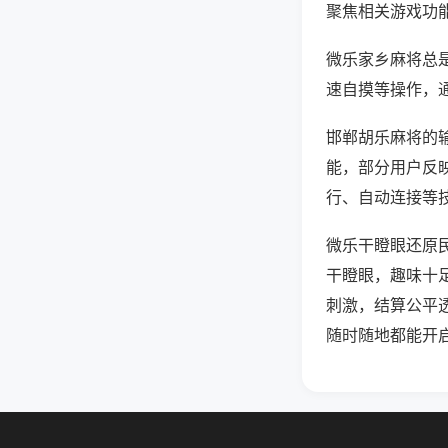
聚焦相关游戏功
微乐家乡麻将总
速自摸等操作，
邯郸胡乐麻将的输
能，部分用户反映
行、自动连接等技
微乐干瞪眼还原
干瞪眼，趣味十
刺激，结算公平
随时随地都能开