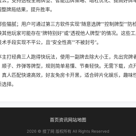
挂么；支持透视全局牌型、智能出牌策略、暗杠优化、提高好牌
调整牌局结果，提升胜率。
些猫腻；用户可通过第三方软件实现“随意选牌”“控制牌型”“防
其他玩家可能存在“牌特别好”或“透视他人牌型”的情况。这些
术手段实现不平公，且“安全性高”“不被封号”。
序主打经典三人跑得快玩法，使用一副牌去除大小王，先出完牌
、顺子、炸弹等牌型，规则简单易懂、节奏轻快。无需下载，点
，真人匹配快速高效，好友免房卡开黑，适合碎片化娱乐，趣味
质选择。
首页
资讯
网站地图
2026 © 搜了网 版权所有 All Rights Reserved