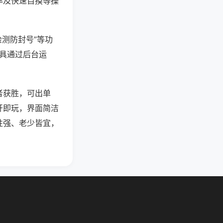
率及快速自摸等操
检测防封号”等功
工具通过后台运
者获胜，可出单
开即玩，界面简洁
性强、老少皆宜，