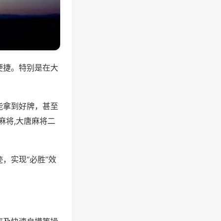
便捷。特别是在大
能拿到好牌，甚至
麻将,大唐麻将二
，实现“必胜”效
。