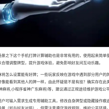
场景之下这个手机打牌计算辅助也是非常有用的，使用起来简单
以合理调整牌型，提升游戏体验，避免影响好友间互动乐趣。
麻将怎么设置能有好牌；一些玩家反映在游戏中遇到部分用户的
好像能看到其他人的牌一样，由此怀疑是不是有挂？确实存在此类
神麻将,小程序雀神广东麻将)等，建议通过正规途径维护游戏公
用户可输入需求生成专用辅助工具，修改自身牌型或隐藏操作痕迹
场景（如与好友对局），但需注意遵守游戏规则，维护公平环境