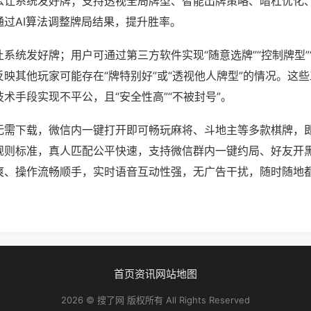
么让系统发好牌；支持透视全局牌型、智能出牌策略、暗杠优化
通过AI算法调整牌局结果，提升胜率。
系统发好牌；用户可通过第三方软件实现“随意选牌”“控制牌型”
映其他玩家可能存在“牌特别好”或“透视他人牌型”的情况。这
术手段实现不平公，且“安全性高”“不被封号”。
无需下载，微信内一键打开即可畅玩麻将、斗地主等多款棋牌，
规则标准，真人匹配公平快速，支持微信群内一键约局、好友开
爽、操作流畅顺手，实时语音互动性强，无广告干扰，随时随地
。
首页
资讯
网站地图
2026 © 搜了网 版权所有 All Rights Reserved