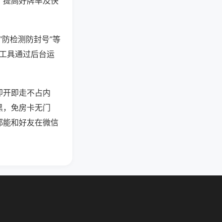
、提高好牌率及快
“防检测防封号”等
些工具通过后台运
即开即走不占内
黑，免房卡无门
都能和好友在微信