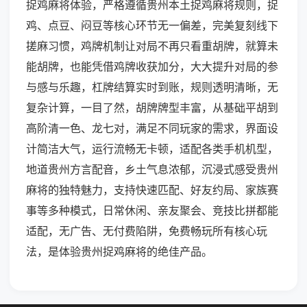
捉鸡麻将体验，严格遵循贵州本土捉鸡麻将规则，捉
鸡、点豆、闷豆等核心环节无一偏差，完美复刻线下
搓麻习惯，鸡牌机制让对局不再只看重胡牌，就算未
能胡牌，也能凭借鸡牌收获加分，大大提升对局的参
与感与乐趣，杠牌结算实时到账，规则透明清晰，无
复杂计算，一目了然，胡牌牌型丰富，从基础平胡到
高阶清一色、龙七对，满足不同玩家的需求，界面设
计简洁大气，运行流畅无卡顿，适配各类手机机型，
地道贵州方言配音，乡土气息浓郁，沉浸式感受贵州
麻将的独特魅力，支持快速匹配、好友约局、家族赛
事等多种模式，日常休闲、亲友聚会、竞技比拼都能
适配，无广告、无付费陷阱，免费畅玩所有核心玩
法，是体验贵州捉鸡麻将的绝佳产品。