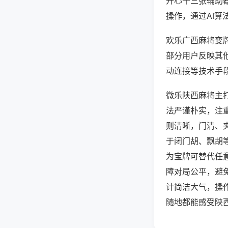
开心十三张辅助
操作，通过AI算
欢乐广西麻将变牌
部分用户反映其他
动连接等技术手段
微乐陕西麻将主
法严谨朴实，注
则清晰，门清、
于闭门胡、飘胡
为宝牌可替代任
障对局公平，避
计简洁大气，操
随地都能感受陕