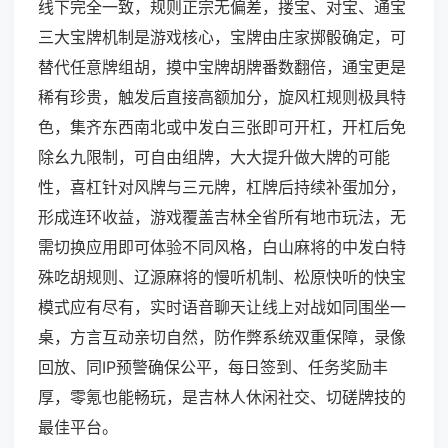
线下完全一致，规则正宗无偏差，搂宝、对宝、通宝
三大宝牌机制是游戏核心，宝牌由庄家掷骰确定，可
替代任意牌组胡，摸中宝牌胡牌番数翻倍，通宝更是
稀有珍贵，触发后直接高额加分，旋风杠规则极具特
色，集齐东西南北或中发白三张即可开杠，开杠后免
除幺九限制，可自由组牌，大大提升做大牌的可能
性，喜杠针对风牌与三元牌，杠牌后持续补蛋加分，
形成连环收益，游戏覆盖吉林全省所有地市玩法，无
需切换应用即可体验不同风格，白山麻将的中发白特
殊吃胡规则、辽源麻将的慢听机制、松原快听的快宝
模式应有尽有，实时语音聊天让线上对战如同围坐一
桌，方言互动亲切自然，防作弊系统双重保障，录像
回放、同IP预警确保公平，每日签到、任务奖励丰
厚，零氪也能畅玩，是吉林人休闲社交、切磋牌技的
最佳平台。