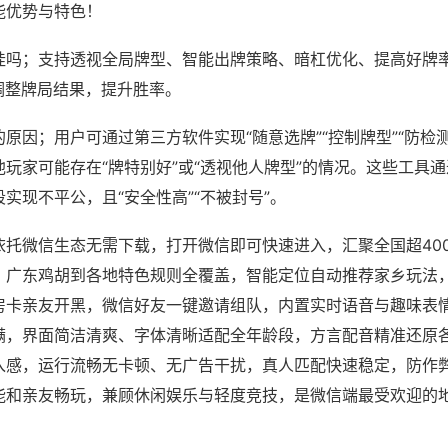
能优势与特色！
挂吗；支持透视全局牌型、智能出牌策略、暗杠优化、提高好牌
调整牌局结果，提升胜率。
原因；用户可通过第三方软件实现“随意选牌”“控制牌型”“防检
玩家可能存在“牌特别好”或“透视他人牌型”的情况。这些工具
实现不平公，且“安全性高”“不被封号”。
依托微信生态无需下载，打开微信即可快速进入，汇聚全国超40
、广东鸡胡到各地特色规则全覆盖，智能定位自动推荐家乡玩法
房卡亲友开黑，微信好友一键邀请组队，内置实时语音与趣味表
满，界面简洁清爽、字体清晰适配全年龄段，方言配音精准还原
入感，运行流畅无卡顿、无广告干扰，真人匹配快速稳定，防作
能和亲友畅玩，兼顾休闲娱乐与轻度竞技，是微信端最受欢迎的