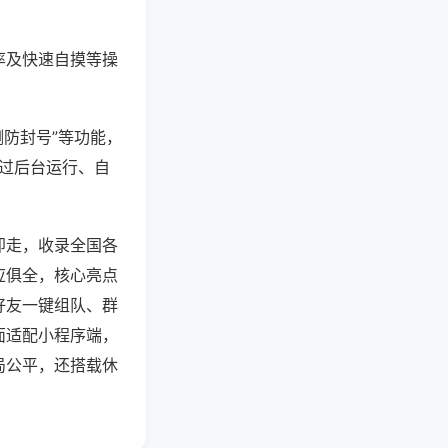
率及快速自摸等操
测防封号”等功能，
通过后台运行、自
即走，收录全国各
应俱全，核心亮点
好友一键组队、群
面适配小程序端，
局公平，还搭载休