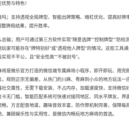
能优势与特色！
挂吗；支持透视全局牌型、智能出牌策略、暗杠优化、提高好牌
调整牌局结果，提升胜率。
总输；用户可通过第三方软件实现“随意选牌”“控制牌型”“防检
玩家可能存在“牌特别好”或“透视他人牌型”的情况。这些工具
实现不平公，且“安全性高”“不被封号”。
麻将是微乐官方打造的微信端专属麻将小程序，即开即玩、用完
法，规则正宗无偏差，从热门的川麻、粤麻到小众的地方玩法一
强社交属性，无需下载安装、不占内存，加载速度快，支持微信
房卡无门槛，智能匹配系统可快速对接同地区、同水平牌友，界
流畅，方言配音地道，趣味音效丰富，防作弊机制完善，保障每
动，兼顾娱乐性与实用性，是微信内畅玩地方麻将的首选。