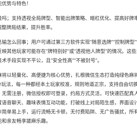
能优势与特色！
挂吗；支持透视全局牌型、智能出牌策略、暗杠优化、提高好牌
调整牌局结果，提升胜率。
输怎么回事；用户可通过第三方软件实现“随意选牌”“控制牌型”
映其他玩家可能存在“牌特别好”或“透视他人牌型”的情况。这
术手段实现不平公，且“安全性高”“不被封号”。
麻将以轻量化、高便捷为核心优势，扎根微信生态打造纯绿色麻
细分玩法，每一种都经本土玩家校准，规则地道正宗，支持自由切
、无需注册，微信授权即可登录，约局方式灵活，可快速匹配真
置语音聊天、趣味表情互动功能，打破线上对局陌生感，界面设
作简单易上手，运行流畅无卡顿，无付费陷阱、无广告骚扰，所
能和亲友畅享搓麻乐趣。